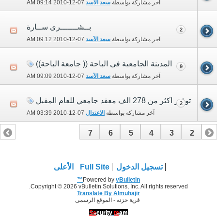
آخر مشاركة بواسطة
سعد الأسد
07-12-2010
09:14 AM
بــشـــــــرى ســارة
2
آخر مشاركة بواسطة
سعد الأسد
07-12-2010
09:12 AM
المدينة الجامعية في الباحة (( جامعة الباحة))
9
آخر مشاركة بواسطة
سعد الأسد
07-12-2010
09:09 AM
توفير اكثر من 278 الف معقد جامعي للعام المقبل
2
آخر مشاركة بواسطة
الاعتدال
07-12-2010
03:39 AM
7
6
5
4
3
2
1
تسجيل الدخول
Full Site
الأعلى
Powered by
vBulletin™
Copyright © 2026 vBulletin Solutions, Inc. All rights reserved.
Translate By Almuhajir
قرية حزنه - الموقع الرسمى
Se
curity
te
am