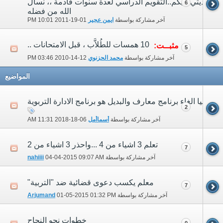
هديتي إليكم..التقويم الدراسي لعدة سنوات قادمة ،، نسأل
6
الله من فضله
آخر مشاركة بواسطة
ايمن عجير
01-19-2011
10:01 PM
10 همسات للطُلاَّب ، قبل الامتحانات ..
مثبــت:
5
آخر مشاركة بواسطة
محمد الحزنوي
12-14-2010
03:46 PM
المواضيع
قربيا الغاء برنامج معارف والبديل هو برنامج الادارة التربوية
2
آخر مشاركة بواسطة
أسماأمل
06-18-2018
11:31 AM
تعلم 3 اشياء من 4 ...واحذر 3 اشياء من 2
7
آخر مشاركة بواسطة
09:07 AM
04-04-2015
nahiiii
معلم يكسب دعوى قضائية ضد "التربية"
7
آخر مشاركة بواسطة
01:32 PM
01-05-2015
Arjumand
خطوات نحو النجاح
0