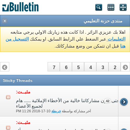
منتدى حزنة التعليمي
اهلا بك عزيزي الزائر . اذا كانت هذه زيارتك الاولي يرجي متابعه
التعليمات
عبر الضغط علي الرابط السابق. او يمكنك
التسجيل من
هنا
قبل ان تتمكن من وضع مشاركاتك.
7
6
5
4
3
2
1
Sticky Threads
مثبــت:
حتى تكون مشاركاتنا خالية من الأخطاء الإملائية ...... هام
42
لجميع الأعضاء
آخر مشاركة بواسطة
خربطة
10-17-2018
11:26 PM
مثبــت: