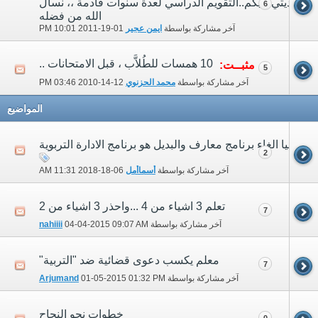
هديتي إليكم..التقويم الدراسي لعدة سنوات قادمة ،، نسأل
6
الله من فضله
آخر مشاركة بواسطة
ايمن عجير
01-19-2011
10:01 PM
10 همسات للطُلاَّب ، قبل الامتحانات ..
مثبــت:
5
آخر مشاركة بواسطة
محمد الحزنوي
12-14-2010
03:46 PM
المواضيع
قربيا الغاء برنامج معارف والبديل هو برنامج الادارة التربوية
2
آخر مشاركة بواسطة
أسماأمل
06-18-2018
11:31 AM
تعلم 3 اشياء من 4 ...واحذر 3 اشياء من 2
7
آخر مشاركة بواسطة
09:07 AM
04-04-2015
nahiiii
معلم يكسب دعوى قضائية ضد "التربية"
7
آخر مشاركة بواسطة
01:32 PM
01-05-2015
Arjumand
خطوات نحو النجاح
0