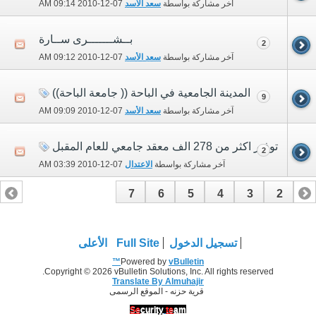
آخر مشاركة بواسطة
سعد الأسد
07-12-2010
09:14 AM
بــشـــــــرى ســارة
2
آخر مشاركة بواسطة
سعد الأسد
07-12-2010
09:12 AM
المدينة الجامعية في الباحة (( جامعة الباحة))
9
آخر مشاركة بواسطة
سعد الأسد
07-12-2010
09:09 AM
توفير اكثر من 278 الف معقد جامعي للعام المقبل
2
آخر مشاركة بواسطة
الاعتدال
07-12-2010
03:39 AM
7
6
5
4
3
2
1
تسجيل الدخول
Full Site
الأعلى
Powered by
vBulletin™
Copyright © 2026 vBulletin Solutions, Inc. All rights reserved.
Translate By Almuhajir
قرية حزنه - الموقع الرسمى
Se
curity
te
am