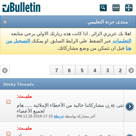
منتدى حزنة التعليمي
اهلا بك عزيزي الزائر . اذا كانت هذه زيارتك الاولي يرجي متابعه
التعليمات
عبر الضغط علي الرابط السابق. او يمكنك
التسجيل من
هنا
قبل ان تتمكن من وضع مشاركاتك.
7
6
5
4
3
2
1
Sticky Threads
مثبــت:
حتى تكون مشاركاتنا خالية من الأخطاء الإملائية ...... هام
42
لجميع الأعضاء
آخر مشاركة بواسطة
خربطة
10-17-2018
11:26 PM
مثبــت: