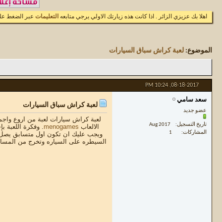
اهلا بك عزيزي الزائر . اذا كانت هذه زيارتك الاولي يرجي متابعه
التعليمات
عبر الضغط علي
الموضوع:
لعبة كراش سباق السيارات
10:24 PM
08-18-2017,
سعد سامي
لعبة كراش سباق السيارات
عضو جديد
لعبة كراش سيارات لعبة من اروع واج
تاريخ التسجيل
Aug 2017
الالعاب
menogames
. وفكرة اللعبة 
المشاركات
1
ويجب عليك ان تكون اول متسابق يصل ا
السيطره على السياره وتخرج من المسار