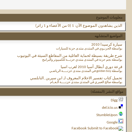
معلومات الموضوع
الذين يشاهدون الموضوع الآن: 1
(0 من الأعضاء و 1 زائر)
المواضيع المتشابهه
سيارة كرسيدا 2010
بواسطة الحزنـوي في المنتدى منتدى حزنة للسيارات
شرح طريقة بسيطة لحماية العائلية من المقاطع السيئة في اليوتيوب
بواسطة نجم حزنة في المنتدى منتدي حزنـــة للكمبيوتر والبرامج
قرعة دوري أبطال آسيا 2010 لغرب اسيا
بواسطة golden boy في المنتدى منتدى حزنـــــة الرياضـي
تحميل كتاب تفسير الاحلام المعروف لـ ابن سيرين ,النابلسي
بواسطة صالح العمري في المنتدى منتدى حزنـــــة الـعــام
مواقع النشر (المفضلة)
Digg
del.icio.us
StumbleUpon
Google
Facebook