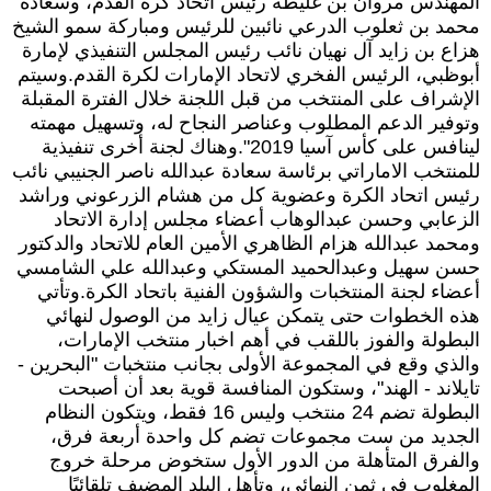
المهندس مروان بن غليطة رئيس اتحاد كرة القدم، وسعادة
محمد بن ثعلوب الدرعي نائبين للرئيس ومباركة سمو الشيخ
هزاع بن زايد آل نهيان نائب رئيس المجلس التنفيذي لإمارة
أبوظبي، الرئيس الفخري لاتحاد الإمارات لكرة القدم.وسيتم
الإشراف على المنتخب من قبل اللجنة خلال الفترة المقبلة
وتوفير الدعم المطلوب وعناصر النجاح له، وتسهيل مهمته
لينافس على كأس آسيا 2019".وهناك لجنة أخرى تنفيذية
للمنتخب الاماراتي برئاسة سعادة عبدالله ناصر الجنيبي نائب
رئيس اتحاد الكرة وعضوية كل من هشام الزرعوني وراشد
الزعابي وحسن عبدالوهاب أعضاء مجلس إدارة الاتحاد
ومحمد عبدالله هزام الظاهري الأمين العام للاتحاد والدكتور
حسن سهيل وعبدالحميد المستكي وعبدالله علي الشامسي
أعضاء لجنة المنتخبات والشؤون الفنية باتحاد الكرة.وتأتي
هذه الخطوات حتى يتمكن عيال زايد من الوصول لنهائي
البطولة والفوز باللقب في أهم اخبار منتخب الإمارات،
والذي وقع في المجموعة الأولى بجانب منتخبات "البحرين -
تايلاند - الهند"، وستكون المنافسة قوية بعد أن أصبحت
البطولة تضم 24 منتخب وليس 16 فقط، ويتكون النظام
الجديد من ست مجموعات تضم كل واحدة أربعة فرق،
والفرق المتأهلة من الدور الأول ستخوض مرحلة خروج
المغلوب في ثمن النهائي، وتأهل البلد المضيف تلقائيًا