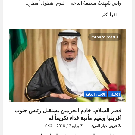
واس شَهِدَتْ منطقةُ الباحةِ – اليوم- هطولَ أمطارٍ...
اقرأ
اقرأ أكثر
المزيد
عن
أمطار
متوسطة
وعواصف
1 minute read
رعدية
تضرب
منطقة
الباحة
وتتسبب
في
سيلان
الأودية
والشعاب
الاخبار
الاخبار العامة
قصر السلام.. خادم الحرمين يستقبل رئيس جنوب
أفريقيا ويقيم مأدبة غداء تكريماً له
فريق اخبار القرية
يوليو 12, 2018
0