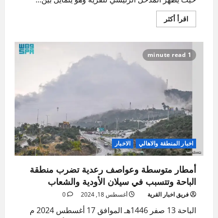
حزنة
يتألق
اقرأ
عالميًا
اقرأ أكثر
المزيد
عن
حزنة:
لؤلؤة
بلجرشي
1 minute read
المتألقة
بين
جبال
الشموخ
اخبار المنطقة والاهالي
الاخبار
أمطار متوسطة وعواصف رعدية تضرب منطقة
الباحة وتتسبب في سيلان الأودية والشعاب
فريق اخبار القرية
أغسطس 18, 2024
0
الباحة 13 صفر 1446هـ الموافق 17 أغسطس 2024 م