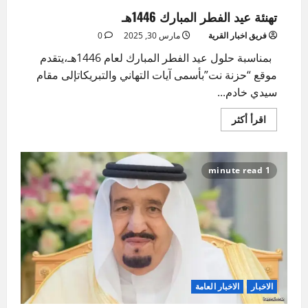
تهنئة عيد الفطر المبارك 1446هـ
فريق اخبار القرية
مارس 30, 2025
0
بمناسبة حلول عيد الفطر المبارك لعام 1446هـ،يتقدم
موقع “حزنة نت”بأسمى آيات التهاني والتبريكاتإلى مقام
سيدي خادم...
اقرأ
اقرأ أكثر
المزيد
عن
تهنئة
عيد
الفطر
1 minute read
المبارك
1446هـ
الاخبار
الاخبار العامة