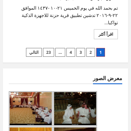
تم بحمد الله في يوم الخميس ٢١-١٠ -١٤٣٧ الموافق
٢٢-٩-٢٠١٦ تدشين تطبيق قرية حزنة للاجهزة الذكية
تواكبا...
اقرأ
اقرأ أكثر
المزيد
عن
تدشين
Posts
تطبيق
1
2
3
4
…
23
التالي
حزنة
نت
pagination
للاجهزة
الذكية
معرض الصور