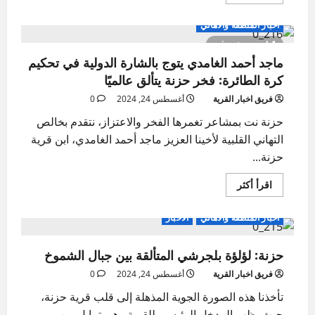
المزيد
عن
الزعاق:
اخبار المنطقة والاهالي
القيظ
بين
1 minute read
يوليو
ماجد أحمد الغامدي يتوج بالشارة الدولية في تحكيم
وأغسطس
هو
كرة الطائرة: فخر حزنة يتألق عالميًا
الأشد
حرارة
في
فريق اخبار القرية
أغسطس 24, 2024
0
السنة..
ونودع
حزنة نت بمشاعر تغمرها الفخر والاعتزاز، نتقدم بخالص
الدرجات
التهاني القلبية لأخينا العزيز ماجد أحمد الغامدي، ابن قرية
الأربعينية
نهاية
حزنة...
سبتمبر
اقرأ
اقرأ أكثر
المزيد
عن
ماجد
اخبار المنطقة والاهالي
الاخبار
أحمد
الغامدي
يتوج
حزنة: لؤلؤة بلجرشي المتألقة بين جبال الشموخ
بالشارة
الدولية
في
فريق اخبار القرية
أغسطس 24, 2024
0
تحكيم
كرة
تأخذنا هذه الصورة الجوية المذهلة إلى قلب قرية حزنة،
الطائرة:
فخر
حيث يظهر المدخل الرئيسي للقرية وهو يتمايل بين...