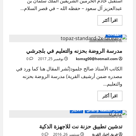
استقبل خادم الحرمين الشريفين الملك سلمان بن
عبدالعزيز آل سعود – حفظه الله – في قصر السلام...
اقرأ
اقرأ أكثر
المزيد
عن
قصر
المقالات
السلام..
خادم
1 minute read
الحرمين
مدرسة الروضة بحزنه والتعليم في بلجرشي
يستقبل
رئيس
جنوب
ksmsg00@hotmail.com
نوفمبر 25, 2017
0
أفريقيا
ويقيم
الكاتب الأستاذ صالح جلمود(نُشر المقال هنا كما ورد في
مأدبة
غداء
مصدره ضمن أرشيف القرية) مدرسة الروضة بحزنه
تكريماً
والتعليم...
له
اقرأ
اقرأ أكثر
المزيد
عن
مدرسة
اخبار المنطقة والاهالي
الاخبار
الروضة
بحزنه
1 minute read
والتعليم
تدشين تطبيق حزنة نت للاجهزة الذكية
في
بلجرشي
فريق اخبار القرية
سبتمبر 26, 2016
0