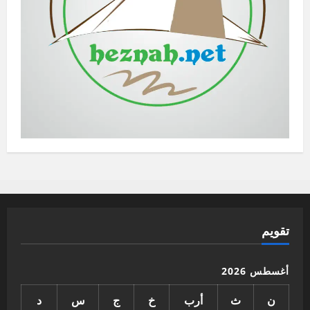
تقويم
أغسطس 2026
ن
ث
أرب
خ
ج
س
د