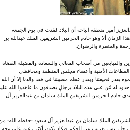
عزيز أمير منطقة الباحة أن البلاد فقدت في يوم الجمعة
 هذا الزمان ألا وهو خادم الحرمين الشريفين الملك عبدالله بن
رحمة والمغفرة والرضوان.
زين والمبايعين من أصحاب المعالي والسعادة والفضيلة القضاة
ة القطاعات الأمنية وأعضاء مجلس المنطقة ومحافظي
 بقدر فجيعتنا وبقدر عظم مصيبتنا في فقد والدنا إلا أن الله
 حدود له مّن على هذه البلاد برجالٍ يصدقون ما عاهدوا الله عليه
سيدي خادم الحرمين الشريفين الملك سلمان بن عبدالعزيز آل
 الشريفين الملك سلمان بن عبدالعزيز آل سعود -حفظه الله- من
ن رجل ليس بغريب عن الحكم فيكاد يكون أكثر زعيم على وجه