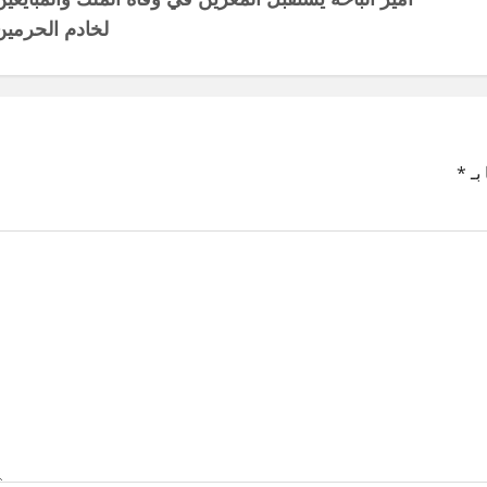
لخادم الحرمين
بـ
*