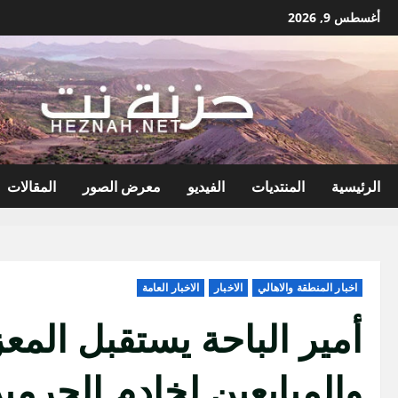
نتقل
أغسطس 9, 2026
لى
لمحتوى
الرئيسية
المنتديات
الفيديو
معرض الصور
المقالات
اخبار المنطقة والاهالي
الاخبار
الاخبار العامة
أمير الباحة يستقبل المع
والمبايعين لخادم الحرمي