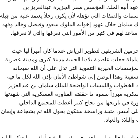
عهد أبيه الملك المؤسس صقر الجزيرة عبدالعزيز بن
مات والصفات التي تؤهله لأن يكون رجلاً يعتمد عليه من قِبله
ملك سلمان خلال عهود إخوانه الملوك سعود وفيصل وخالد وفهد
ساعد لهم في كثير من الأمور التي نعرفها والتي لا نعرفها.
رمين الشريفين لتطوير الرياض عندما كان أميراً لها حيث
لة جعلت عاصمة بلادنا الحبيبة مدينة كبرى ومدينة عصرية
لمؤسسات الخيرية التنموية التي تدل على أن الله سبحانه
السفينة وهذا الوطن إلى شواطئ الأمان بإذن الله لكل ما فيه
د الخطوات واللمسات الواضحة للملك سلمان بن عبدالعزيز
عسكرية مبرزاً سموه ما حققته المناورة العسكرية التي شهدتها
ناورة في تاريخها من نجاح كبير أعطت للمجتمع الداخلي
على أسس متينة وراسخة ستكون بحول الله ثم بشجاعة وإيمان
البلاد والعباد.
وان لنا فالمصاب واحد وفي نفس الوقت أتلقى مبايعتكم النابعة