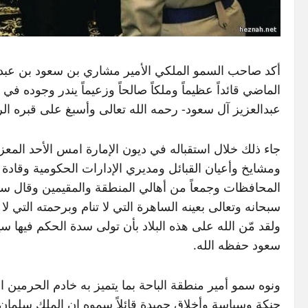
أكد صاحب السمو الملكي الأمير مشاري بن سعود بن عبدال
الماضي قائداً عظيماً وملكاً صالحاً وزعيماً يندر وجوده في
عبدالعزيز آل سعود- رحمه الله تعالى وأسبغ على قبره ال
جاء ذلك خلال استقباله في ديون الإمارة امس الأحد المع
ومشايخ وأعيان القبائل ومديري الإدارات الحكومية وقاد
المحافظات وجمعاً من أهالي المنطقة والمقيمين وقال سموه
سبحانه وتعالى بعينه الساهرة التي لا تنام وبرحمته التي لا
ولقد مّن الله على هذه البلاد بأن تولى سدة الحكم فيها 
سعود حفظه الله.
ونوه سمو أمير منطقة الباحة بما يتميز به خادم الحرمين
حنكة وسياسة وأخلاق حميدة قائلاً سموه إن الملك سلما