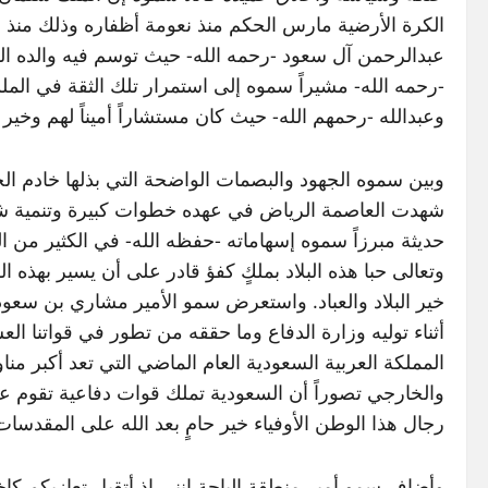
الكرة الأرضية مارس الحكم منذ نعومة أظفاره وذلك منذ 
عبدالرحمن آل سعود -رحمه الله- حيث توسم فيه والده الس
-رحمه الله- مشيراً سموه إلى استمرار تلك الثقة في ال
وعبدالله -رحمهم الله- حيث كان مستشاراً أميناً لهم وخير 
وبين سموه الجهود والبصمات الواضحة التي بذلها خادم الح
شهدت العاصمة الرياض في عهده خطوات كبيرة وتنمية شام
حديثة مبرزاً سموه إسهاماته -حفظه الله- في الكثير من ا
وتعالى حبا هذه البلاد بملكٍ كفؤ قادر على أن يسير بهذه 
خير البلاد والعباد. واستعرض سمو الأمير مشاري بن سعو
أثناء توليه وزارة الدفاع وما حققه من تطور في قواتنا ال
المملكة العربية السعودية العام الماضي التي تعد أكبر م
والخارجي تصوراً أن السعودية تملك قوات دفاعية تقوم 
رجال هذا الوطن الأوفياء خير حامٍ بعد الله على المقدسات و
وأضاف سمو أمير منطقة الباحة إنني إذ أتقبل تعازيكم كإخ