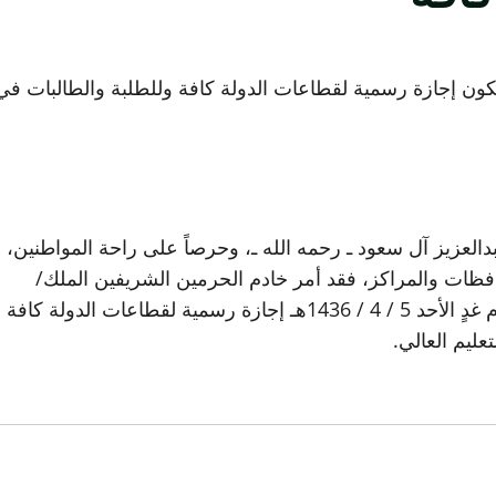
يكون إجازة رسمية لقطاعات الدولة كافة وللطلبة والطالبات في
دالعزيز آل سعود ـ رحمه الله ـ، وحرصاً على راحة المواطنين،
حافظات والمراكز، فقد أمر خادم الحرمين الشريفين الملك/
سلمان بن عبدالعزيز آل سعود ـ حفظه الله ـ بأن يكون يوم غدٍ الأحد 5 / 4 / 1436هـ إجازة رسمية لقطاعات الدولة كافة
عليم العالي.