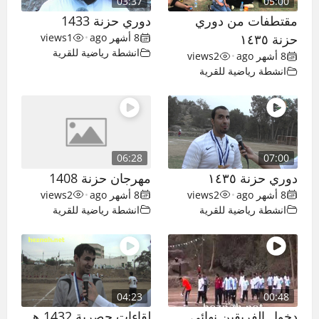
03:37
05:00
مقتطفات من دوري
دوري حزنة 1433
حزنة ١٤٣٥
8 أشهر ago
•
1
views
انشطة رياضية للقرية
8 أشهر ago
•
2
views
انشطة رياضية للقرية
06:28
07:00
دوري حزنة ١٤٣٥
مهرجان حزنة 1408
8 أشهر ago
•
2
views
8 أشهر ago
•
2
views
انشطة رياضية للقرية
انشطة رياضية للقرية
04:23
00:48
دخول الفريقين نهائي
لقاءات حصرية 1432 هـ