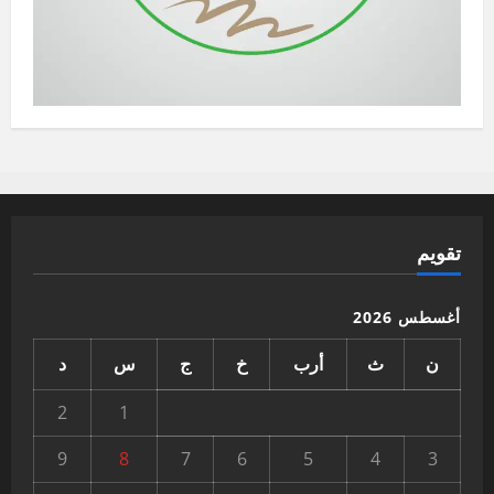
تقويم
أغسطس 2026
ن
ث
أرب
خ
ج
س
د
2
1
9
8
7
6
5
4
3