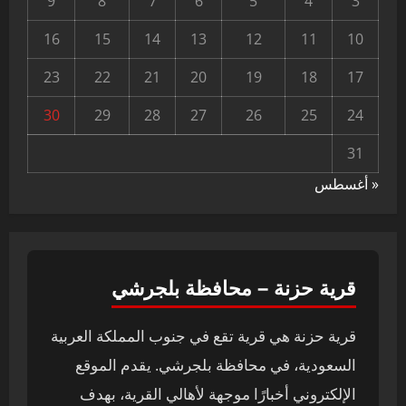
9
8
7
6
5
4
3
16
15
14
13
12
11
10
23
22
21
20
19
18
17
30
29
28
27
26
25
24
31
« أغسطس
قرية حزنة – محافظة بلجرشي
قرية حزنة هي قرية تقع في جنوب المملكة العربية
السعودية، في محافظة بلجرشي. يقدم الموقع
الإلكتروني أخبارًا موجهة لأهالي القرية، بهدف