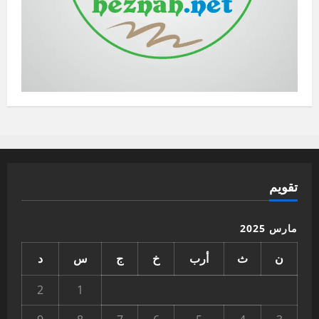
تقويم
مارس 2025
ن
ث
أرب
خ
ج
س
د
2
1