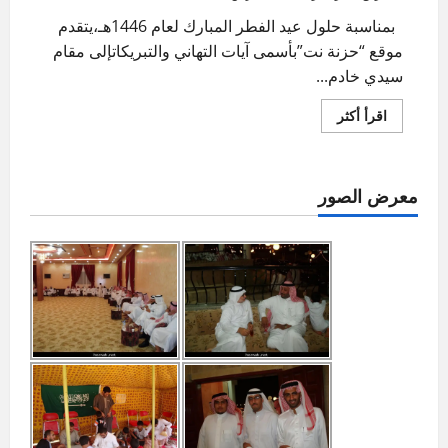
بمناسبة حلول عيد الفطر المبارك لعام 1446هـ،يتقدم
موقع “حزنة نت”بأسمى آيات التهاني والتبريكاتإلى مقام
سيدي خادم...
اقرأ
اقرأ أكثر
المزيد
عن
تهنئة
عيد
الفطر
معرض الصور
المبارك
1446هـ