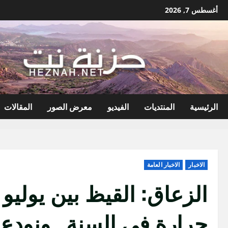
نتقل
أغسطس 7, 2026
لى
لمحتوى
الرئيسية
المنتديات
الفيديو
معرض الصور
المقالات
الاخبار
الاخبار العامة
الزعاق: القيظ بين يولي
حرارة في السنة.. ونودع ا