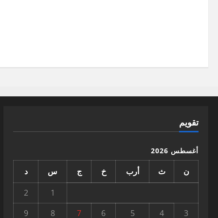
تقويم
أغسطس 2026
ن
ث
أرب
خ
ج
س
د
2
1
9
8
7
6
5
4
3