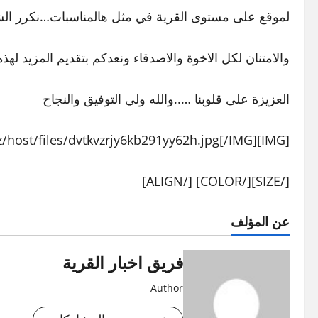
لموقع على مستوى القرية في مثل هالمناسبات…نكرر ال
والامتنان لكل الاخوة والاصدقاء ونعدكم بتقديم المزيد لهذه
العزيزة على قلوبنا …..والله ولي التوفيق والنجاح
[IMG]http://mfs2.net/hz/host/files/dvtkvzrjy6kb291yy62h.jpg[/IMG]
[/SIZE][/COLOR] [/ALIGN]
عن المؤلف
فريق اخبار القرية
Author