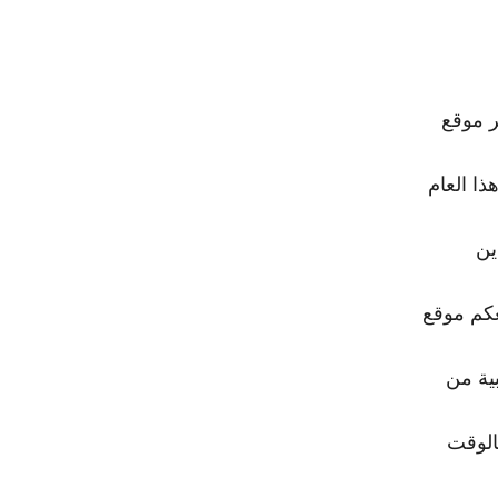
ر موقع
ا العام
عكم موقع
بية من
الوقت