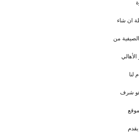
ة
لة ان شاء
الصيفية من
الأهالي
 لنا
وهو شرف
موقع
يقدم