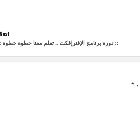
Next:
:: دورة برنامج الإفترإفكت .. تعلم معنا خطوة خطوة ::
بـ
*