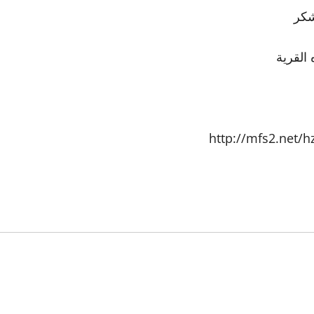
شكر
 القرية