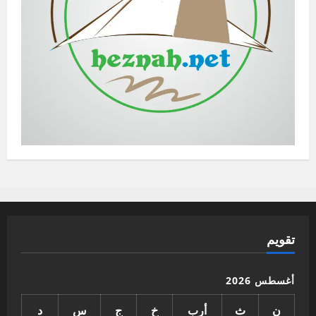
تقويم
أغسطس 2026
ن
ث
أرب
خ
ج
س
د