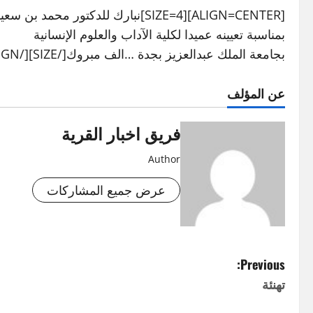
[ALIGN=CENTER][SIZE=4]نبارك للدكتور محمد بن سعيد محمد الغامدي
بمناسبة تعيينه عميدا لكلية الآداب والعلوم الإنسانية
بجامعة الملك عبدالعزيز بجدة …الف مبروك[/SIZE][/ALIGN]
عن المؤلف
فريق اخبار القرية
Author
عرض جميع المشاركات
P
Previous:
تهنئة
o