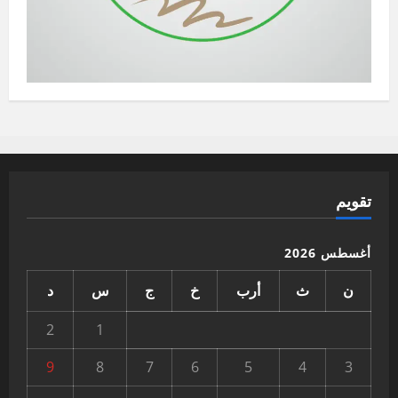
تقويم
أغسطس 2026
ن
ث
أرب
خ
ج
س
د
2
1
9
8
7
6
5
4
3