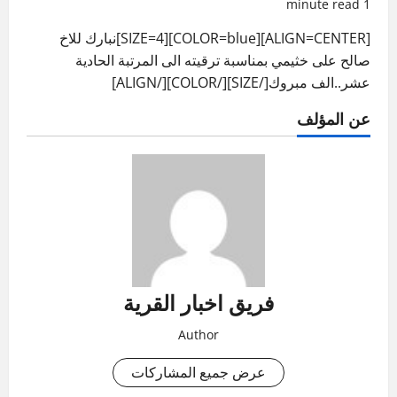
1 minute read
[ALIGN=CENTER][COLOR=blue][SIZE=4]نبارك للاخ
صالح على خثيمي بمناسبة ترقيته الى المرتبة الحادية
عشر..الف مبروك[/SIZE][/COLOR][/ALIGN]
عن المؤلف
فريق اخبار القرية
Author
عرض جميع المشاركات