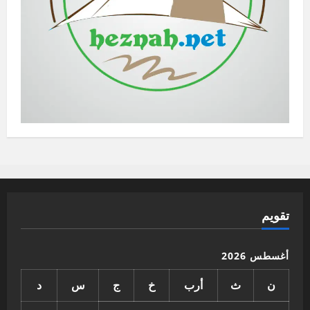
تقويم
أغسطس 2026
ن
ث
أرب
خ
ج
س
د