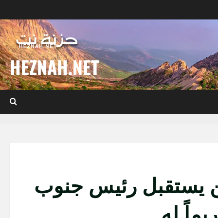
HEZNAH.NET
ين يستقبل رئيس جنوب
يماً له