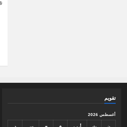
تقويم
أغسطس 2026
ن
ث
أرب
خ
ج
س
د