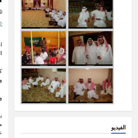
ا
ا
ك
و
و
ب
م
الفيديو
ع