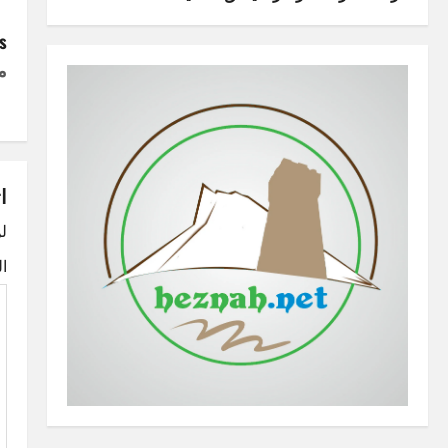
P
:
م
o
s
t
ا
n
لن
a
ا
v
i
g
a