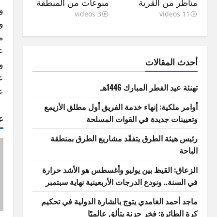
مناظر من القرية
منوعات من المنطقة
و
3 videos
11 videos
و
م
ع
أحدث المقالات
و
ع
تهنئة عيد الفطر المبارك 1446هـ
ع
أوامر ملكية: إنهاء خدمة الفريق أول مطلق الأزيمع
ع
وتعيينات جديدة في القوات المسلحة
رئيس هيئة الطرق يتفقّد مشاريع الطرق بمنطقة
الباحة
الزعاق: القيظ بين يوليو وأغسطس هو الأشد حرارة
في السنة.. ونودع الدرجات الأربعينية نهاية سبتمبر
ماجد أحمد الغامدي يتوج بالشارة الدولية في تحكيم
كرة الطائرة: فخر حزنة يتألق عالميًا