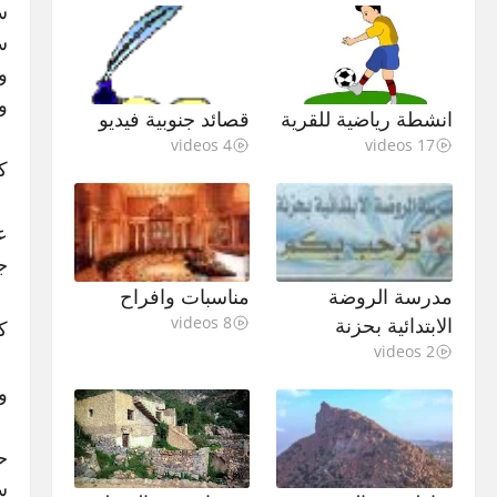
س
س
و
و
انشطة رياضية للقرية
قصائد جنوبية فيديو
4 videos
17 videos
ك
ع
ج
مدرسة الروضة
مناسبات وافراح
الابتدائية بحزنة
8 videos
ك
2 videos
و
ح
س