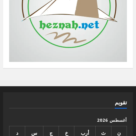
تقويم
أغسطس 2026
ن
ث
أرب
خ
ج
س
د