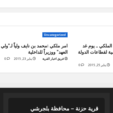
Uncategorized
الملكي .. يوم غد
امر ملكي :محمد بن نايف ولياً لـ”ولي
ية لقطاعات الدولة
العهد” ووزيراً للداخلية
فريق اخبار القرية
يناير 23, 2015
0
يناير 25, 2015
0
قرية حزنة – محافظة بلجرشي