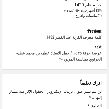
حزنة عام 1429
8 أشهر ago
•
1
views
مناسبات وافراح
P
Previous:
o
كلمة معرف القرية عيد الفطر 1432
Next:
s
عرضة حزنة ١٤٣٥ / حفل الاستاذ عطيه بن محمد عطيه
t
الحزنوي بمناسبة المولود -٢
n
a
اترك تعليقاً
v
لن يتم نشر عنوان بريدك الإلكتروني.
الحقول الإلزامية مشار
إليها بـ
*
i
التعليق
*