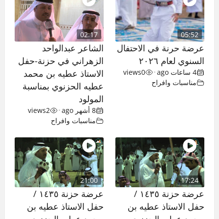
02:17
05:52
عرضة حرنة في الاحتفال
الشاعر عبدالواحد
السنوي لعام ٢٠٢٦
الزهراني في حزنة-حفل
4 ساعات ago
•
0
views
الاستاذ عطيه بن محمد
مناسبات وافراح
عطيه الحزنوي بمناسبة
المولود
8 أشهر ago
•
2
views
مناسبات وافراح
21:00
17:24
عرضة حزنة ١٤٣٥ /
عرضة حزنة ١٤٣٥ /
حفل الاستاذ عطيه بن
حفل الاستاذ عطيه بن