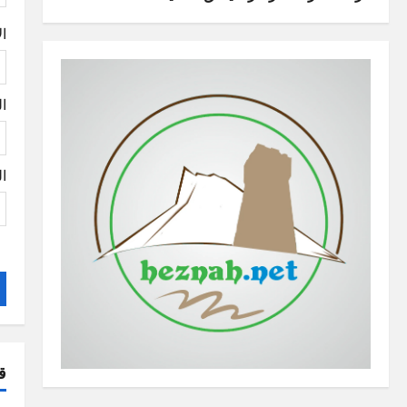
i
o
ا
n
ال
ال
ق