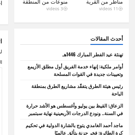
مناظر من القرية
منوعات من المنطقة
ا
o
3 videos
11 videos
s
t
أحدث المقالات
ا
n
لن
تهنئة عيد الفطر المبارك 1446هـ
a
ا
أوامر ملكية: إنهاء خدمة الفريق أول مطلق الأزيمع
v
وتعيينات جديدة في القوات المسلحة
i
رئيس هيئة الطرق يتفقّد مشاريع الطرق بمنطقة
الباحة
g
الزعاق: القيظ بين يوليو وأغسطس هو الأشد حرارة
a
في السنة.. ونودع الدرجات الأربعينية نهاية سبتمبر
t
ماجد أحمد الغامدي يتوج بالشارة الدولية في تحكيم
كرة الطائرة: فخر حزنة يتألق عالميًا