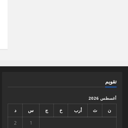
تقويم
أغسطس 2026
ن
ث
أرب
خ
ج
س
د
2
1