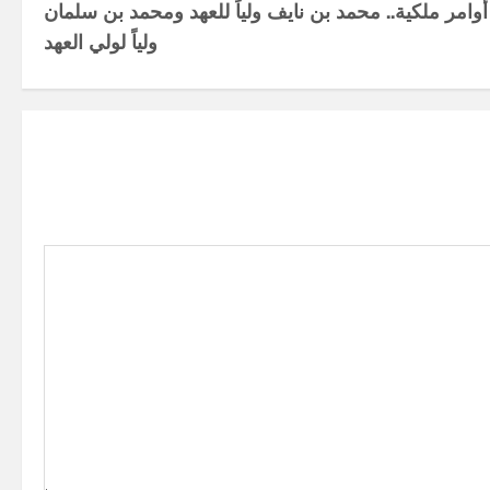
أوامر ملكية.. محمد بن نايف ولياً للعهد ومحمد بن سلمان
ولياً لولي العهد