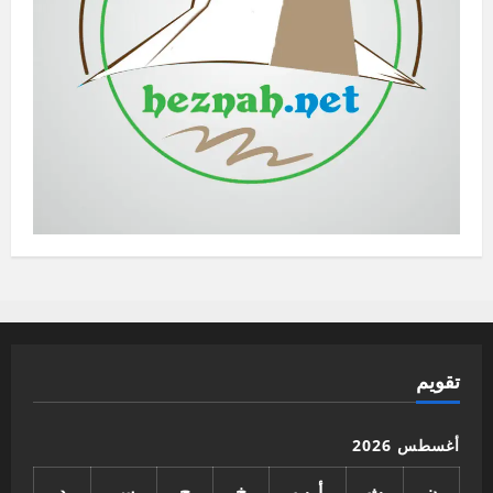
تقويم
أغسطس 2026
ن
ث
أرب
خ
ج
س
د