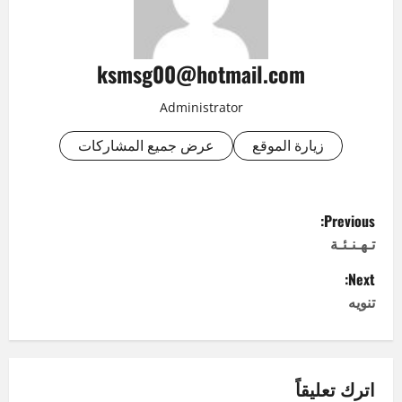
ksmsg00@hotmail.com
Administrator
زيارة الموقع
عرض جميع المشاركات
P
Previous:
o
تـهـنـئـة
Next:
s
تنويه
t
n
اترك تعليقاً