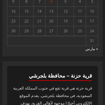
9
8
7
6
5
4
3
16
15
14
13
12
11
10
23
22
21
20
19
18
17
30
29
28
27
26
25
24
31
« مارس
قرية حزنة – محافظة بلجرشي
قرية حزنة هي قرية تقع في جنوب المملكة العربية
السعودية، في محافظة بلجرشي. يقدم الموقع
الإلكتروني أخبارًا موجهة لأهالي القرية، بهدف