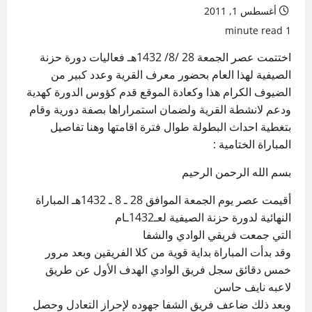
أغسطس 1, 2011
1 minute read
اختتمت عصر الجمعة 28 /8/ 1432هـ فعاليات دورة حزنة
الصيفية لهذا العام بحضور معرف القرية وعدد كبير من
الضيوف الكرام هذا وكعادة الموقع قدم كؤوس الدورة كهدية
ودعم لانشطة القرية ولضمان استمراراها بصفة دورية وقام
بتغطية احداث البطولة طوال فترة اقامتها وهنا تفاصيل
المباراة الختامية :
بسم الله الرحمن الرحيم
أقيمت عصر يوم الجمعة الموافق 28 ـ 8 ـ 1432هـ المباراة
النهائية لدورة حزنة الصيفية لعـ1432ـام
التي جمعت فريقي الوادي والشفا
وقد بدأت المباراة بداية قوية من كلا الفريقين وبعد مرور
خمس دقائق سجل فريق الوادي الهدف الأول عن طريق
لاعبه نايف حاسن
وبعد ذلك ضاعف فريق الشفا جهوده لإحراز التعادل وحصل