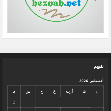
تقويم
أغسطس 2026
ن
ث
أرب
خ
ج
س
د
2
1