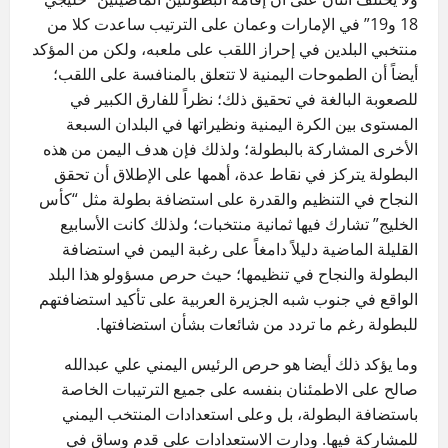
18 و19” في الإمارات وعمان على الترتيب ساعدت كلا من
منتخبي البلدين في إحراز اللقب على ملعبه، ولكن من المؤكد
أيضاً أن الطموحات اليمنية لا تتعلق بالمنافسة على اللقب؛
للصعوبة البالغة في تحقيق ذلك؛ نظراً للفارق الكبير في
المستوى بين الكرة اليمنية ونظيراتها في البلدان السبعة
الأخرى المشاركة بالبطولة؛ ولذلك فإن هدف اليمن من هذه
البطولة يتركز في نقاط عدة، أهمها على الإطلاق أن تحقق
النجاح في التنظيم والقدرة على استضافة بطولة مثل “كأس
الخليج” تشارك فيها ثمانية منتخبات؛ ولذلك كانت الأسابيع
القليلة الماضية دليلاً دامغاً على رغبة اليمن في استضافة
البطولة والنجاح في تنظيمها؛ حيث حرص مسؤولو هذا البلد
الواقع في جنوب شبه الجزيرة العربية على تأكيد استضافتهم
للبطولة رغم ما تردد من شائعات بشأن استضافتها.
وما يؤكد ذلك أيضا هو حرص الرئيس اليمني علي عبدالله
صالح على الاطمئنان بنفسه على جميع الترتيبات الخاصة
باستضافة البطولة، بل وعلى استعدادات المنتخب اليمني
للمشاركة فيها. ودارت الاستعدادات على قدم وساق في