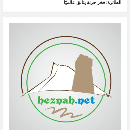
الطائرة: فخر حزنة يتألق عالميًا