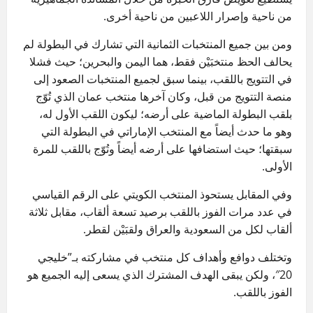
من ناحية وإصرار اللاعبين من ناحية أخرى.
ومن بين جميع المنتخبات الثمانية التي تشارك في البطولة لم
يحالف الحظ منتخبَيْن فقط، هما اليمن والبحرين؛ حيث فشلا
في التتويج باللقب، بينما سبق لجميع المنتخبات الصعود إلى
منصة التتويج من قبل، وكان آخرها منتخب عمان الذي تُوّج
بلقب البطولة الماضية على أرضه؛ ليكون اللقب الأول له،
وهو ما حدث أيضاً مع المنتخب الإماراتي في البطولة التي
سبقتها؛ حيث استضافها على أرضه أيضاً وتُوّج باللقب للمرة
الأولى.
وفي المقابل يستحوذ المنتخب الكويتي على الرقم القياسي
في عدد مرات الفوز باللقب برصيد تسعة ألقاب، مقابل ثلاثة
ألقاب لكل من السعودية والعراق ولقبَيْن لقطر.
وتختلف دوافع وأهداف كل منتخب في مشاركته بـ”خليجي
20″، ولكن يبقى الهدف المشترك الذي يسعى إليه الجميع هو
الفوز باللقب.