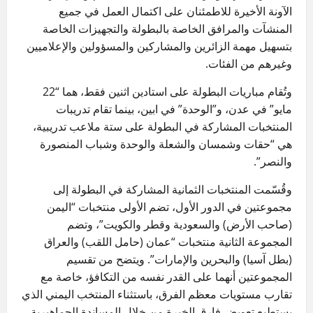
الآونة الأخيرة للاطمئنان على اكتمال العمل في جميع
المنشآت والمرافق الخاصة بالبطولة والتجهيزات الخاصة
بتسهيل مهمة الزائرين والمشاركين والمسؤولين والإعلاميين
وغيرهم من الفئات.
وتُقام مباريات البطولة على استادين اثنين فقط، هما “22
مايو” في عدن، و”الوحدة” في ابين، بينما تقام تدريبات
المنتخبات المشاركة في البطولة على ستة ملاعب تدريبية،
هي “حقات وشمسان والشعلة والوحدة وشباب المنصورة
والنصر”.
وقُسّمت المنتخبات الثمانية المشاركة في البطولة إلى
مجموعتين في الدور الأول، تضم الأولى منتخبات “اليمن
(صاحب الأرض) والسعودية وقطر والكويت”، وتضم
المجموعة الثانية منتخبات “عمان (حامل اللقب) والعراق
(بطل آسيا) والبحرين والإمارات”. ويتضح من تقسيم
المجموعتين أنهما على القدر نفسه من التكافؤ، خاصة مع
تقارب مستويات معظم الفرق، باستثناء المنتخب اليمني الذي
يستطيع تعويض فارق الخبرة من خلال المساندة الجماهيرية