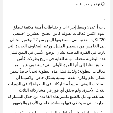
نوفمبر 22, 2010
”
د ب أ عدن: وسط إجراءات واحتياطات أمنية مكثفة تنطلق
اليوم الاثنين فعاليات بطولة كأس الخليج العشرين “خليجي
20” لكرة القدم، التي تستضيفها اليمن من 22 نوفمبر الحالي
إلى الخامس من ديسمبر المقبل. ورغم المخاوف العديدة التي
ثارت في الفترة الماضية بشأن الوضع الأمني في اليمن تمثل
هذه البطولة محطة مهمة للغاية في تاريخ بطولات كأس
الخليج؛ نظرا إلى أنها المرة الأولى التي تستضيف فيها اليمن
فعاليات البطولة؛ ولذلك تمثل هذه البطولة تحدياً خاصاً لليمن
بشكل عام ولكرة القدم اليمنية بشكل خاص، ولاسيما أن
المنتخب اليمني لم يبدأ مشاركاته في البطولة إلا في الدورات
الثلاث الأخيرة، ولم يحقق أي فوز في مشاركاته الثلاث
السابقة، ويأمل بالطبع بكسر هذه القاعدة من خلال المشاركة
الرابعة التي سيحظى فيها بمساندة عاملي الأرض والجمهور.
ولا يختلف اثنان على أن إقامة البطولتين الماضيتين “خليجي