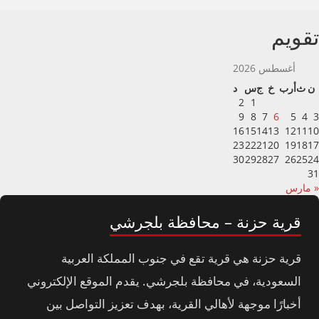
تقويم
أغسطس 2026
ن
ث
أرب
خ
ج
س
د
2
1
9
8
7
6
5
4
3
16
15
14
13
12
11
10
23
22
21
20
19
18
17
30
29
28
27
26
25
24
31
« مارس
قرية حزنة – محافظة بلجرشي
قرية حزنة هي قرية تقع في جنوب المملكة العربية
السعودية، في محافظة بلجرشي. يقدم الموقع الإلكتروني
أخبارًا موجهة لأهالي القرية، بهدف تعزيز التواصل بين