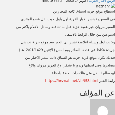
فريق اخبار القرية
أكتوبر 7, 2008
1 minute read
استطاع موقع حزنة استباق كافة المحررين
في السعودية بنشر اخبار القرية اول باول حيث نقل عضو المنتدى
المميز مروان خبر عقبة حزنة قبل ما تنتاقله وسائل الاعلام باكثر من
اسبوعين من خلال الرابط بالاسفل
وكانت اول وسيلة اعلامية تشير الى الخبر بعد موقع حزنة نت هي
جريدة عكاظ في عددها الصادر يوم امس ( الإثنين 12/01/1429هـ )
فبذلك يكون موقع قرية حزنة هو السباق دائما لنشر الاخبار من
مصادرها وفي لحظتها وبدورنا نشكر الاخ العزيز مروان والاخ
ابو صالح1 لنقل مثل هالاحداث لحظة بلحظة
رابط الخبر
https://heznah.net/vb/t58.html
عن المؤلف