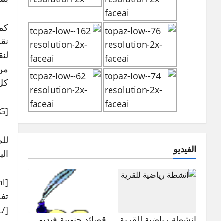
كما
نقد
لنق
من
كل
[IMG]http://www.heznah.net/contents/useruppic/04e0948e72d980.jpg[/IMG]
للم
الفيديو
الي
[URL=http://www.heznah.net/vb/t18387.html]
تف
[/URL]
انشطة رياضية للقرية
قصائد جنوبية فيديو