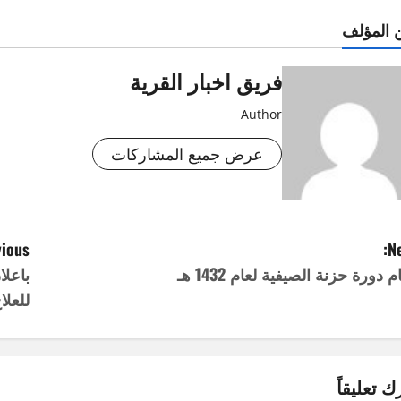
 المؤلف
فريق اخبار القرية
Author
عرض جميع المشاركات
ious:
Ne
م دورة حزنة الصيفية لعام 1432 هـ
باعلا
للعلا
ك تعليقاً