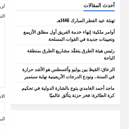
n
أحدث المقالات
لن 
a
الت
تهنئة عيد الفطر المبارك 1446هـ
v
أوامر ملكية: إنهاء خدمة الفريق أول مطلق الأزيمع
i
وتعيينات جديدة في القوات المسلحة
g
رئيس هيئة الطرق يتفقّد مشاريع الطرق بمنطقة
الباحة
a
الزعاق: القيظ بين يوليو وأغسطس هو الأشد حرارة
t
في السنة.. ونودع الدرجات الأربعينية نهاية سبتمبر
i
ماجد أحمد الغامدي يتوج بالشارة الدولية في تحكيم
o
كرة الطائرة: فخر حزنة يتألق عالميًا
الا
n
الب