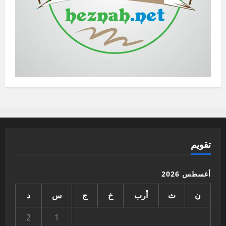
تقويم
أغسطس 2026
ن
ث
أرب
خ
ج
س
د
2
1