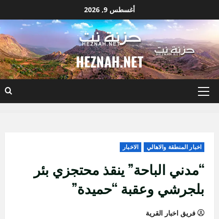
نتقل
أغسطس 9, 2026
لى
لمحتوى
HEZNAH.NET
القائمة
الأساسية
اخبار المنطقة والاهالي
الاخبار
“مدني الباحة” ينقذ محتجزي بئر
بلجرشي وعقبة “حميدة”
فريق اخبار القرية