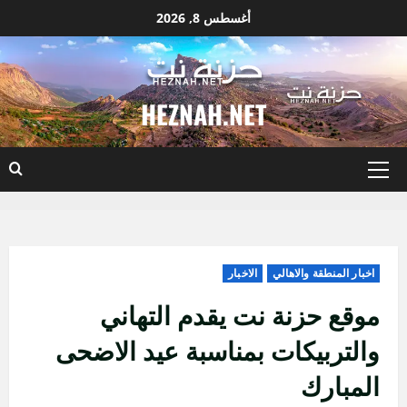
أغسطس 8, 2026
توى
HEZNAH.NET
القائمة
الأساسية
اخبار المنطقة والاهالي
الاخبار
موقع حزنة نت يقدم التهاني
والتربيكات بمناسبة عيد الاضحى
المبارك