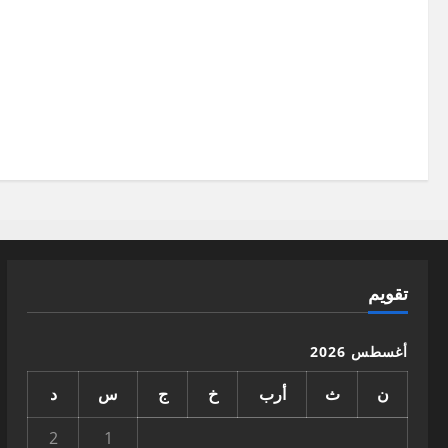
تقويم
أغسطس 2026
ن
ث
أرب
خ
ج
س
د
2
1