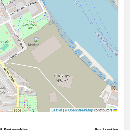
|
©
OpenStreetMap
contributors
Leaflet