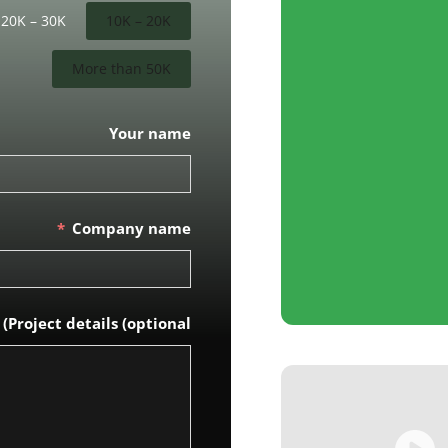
20K – 30K
10K – 20K
More than 50K
Your name
Company name
Project details (optional)