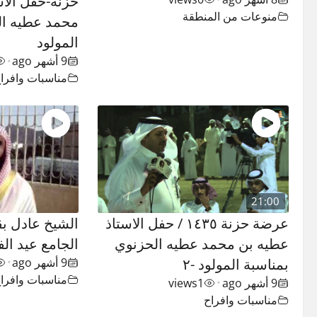
حزنة-حفل الاس
منوعات من المنطقة
محمد عطيه ال
المولود
9 أشهر ago
•
مناسبات وافرا
21:00
عرضة حزنة ١٤٣٥ / حفل الاستاذ
الشيخ عادل ب
عطيه بن محمد عطيه الحزنوي
الجامع عيد الفط
بمناسبة المولود -٢
9 أشهر ago
•
مناسبات وافرا
9 أشهر ago
1
views
•
مناسبات وافراح