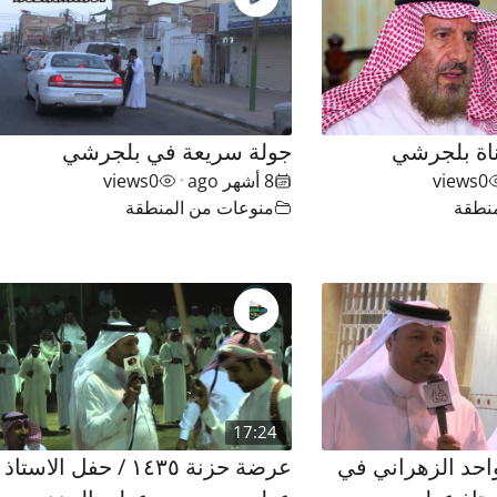
ناة بلجرشي
جولة سريعة في بلجرشي
0
views
8 أشهر ago
0
views
•
نطقة
منوعات من المنطقة
17:24
احد الزهراني في
عرضة حزنة ١٤٣٥ / حفل الاستاذ