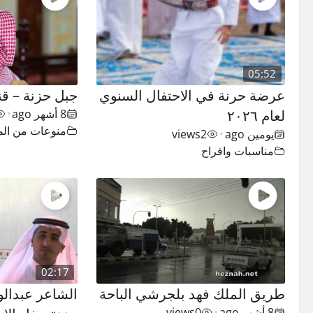
05:52
عرضة حرنة في الاحتفال السنوي
جبل حزنة – ق
لعام ٢٠٢٦
8 أشهر ago
•
منوعات من الم
يومين ago
2
views
•
مناسبات وافراح
02:17
طريق الملك فهد بلجرشي الباحة
الشاعر عبدالو
8 أشهر ago
0
views
•