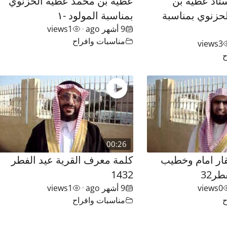
تاذ عطيه بن
عطيه بن محمد عطيه الحزنوي
حزنوي بمناسبة
بمناسبة المولود -١
9 أشهر ago
1
views
•
مناسبات وافراح
views
3
ح
00:26
قار امام وخطيب
كلمة معرف القرية عيد الفطر
ر32
1432
0
views
9 أشهر ago
1
views
•
ح
مناسبات وافراح