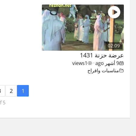
02:09
عرضة حزنة 1431
9 أشهر ago
1
views
•
مناسبات وافراح
3
2
1
f 5