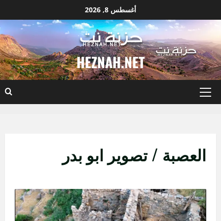
نتقل
أغسطس 8, 2026
لى
لمحتوى
HEZNAH.NET
القائمة
الأساسية
العصبة / تصوير ابو بدر