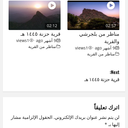
02:12
02:57
مناظر من بلجرشي
قرية حزنة ١٤٤٥ هـ
والقرية
9 أشهر ago
•
1
views
مناظر من القرية
9 أشهر ago
•
1
views
مناظر من القرية
P
Next:
o
قرية حزنة ١٤٤٥ هـ
s
t
اترك تعليقاً
n
لن يتم نشر عنوان بريدك الإلكتروني.
الحقول الإلزامية مشار
إليها بـ
*