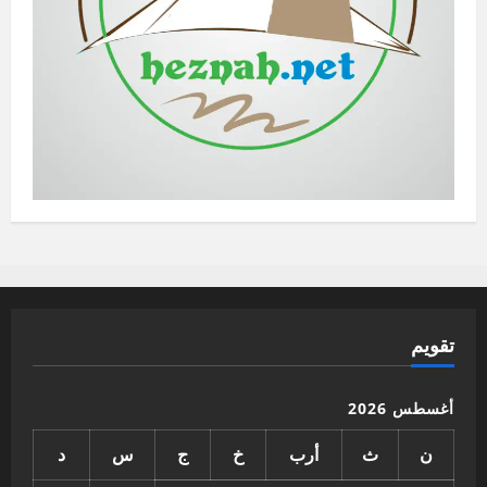
تقويم
أغسطس 2026
ن
ث
أرب
خ
ج
س
د