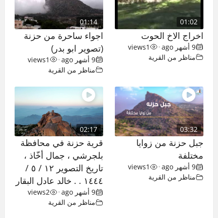
01:14
01:02
اخراج الاخ الحوت
اجواء ساحرة من حزنة
9 أشهر ago
•
1
views
(تصوير ابو بدر)
مناظر من القرية
9 أشهر ago
•
1
views
مناظر من القرية
02:17
03:32
جبل حزنة من زوايا
قرية حزنة في محافظة
مختلفة
بلجرشي ، جمال أخّاذ ،
9 أشهر ago
•
1
views
تاريخ التصوير ١٢ / ٥ /
مناظر من القرية
١٤٤٤ . . خالد عادل البقار
9 أشهر ago
•
2
views
مناظر من القرية