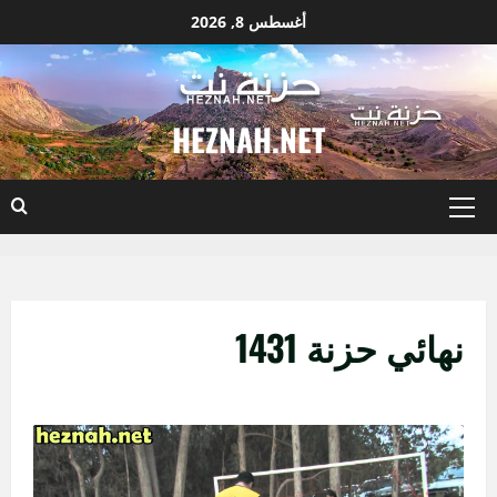
نتقل
أغسطس 8, 2026
لى
لمحتوى
HEZNAH.NET
القائمة
الأساسية
نهائي حزنة 1431