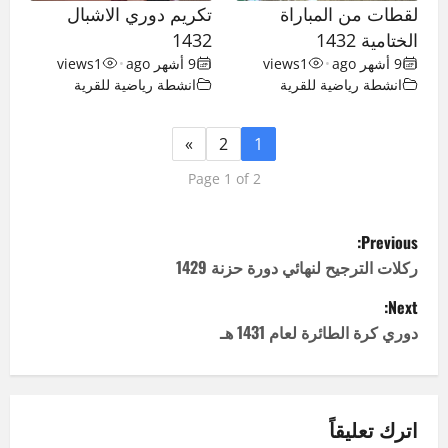
لقطات من المباراة
تكريم دوري الاشبال
الختامية 1432
1432
9 أشهر ago
•
1
views
9 أشهر ago
•
1
views
انشطة رياضية للقرية
انشطة رياضية للقرية
»
2
1
Page 1 of 2
P
Previous:
o
ركلات الترجيح لنهائي دورة حزنة 1429
Next:
s
دوري كرة الطائرة لعام 1431 هـ
t
n
اترك تعليقاً
a